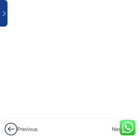
Recherche
( SEO +
SEA )
4
Publicité
Digitale
& Mobile
7
Marketing
Sur Els
Réseaux
Sociaux /
Community
Management
Previous
Next
5
Email