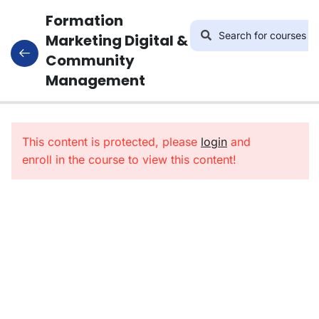
Formation
Marketing Digital &
Community
Management
5
Généralités
Sur Le
This content is protected, please
Digital Et
login
and
enroll in the course to view this content!
Marketing
Digital
5
Le
Marketing
Des
Moteurs
De