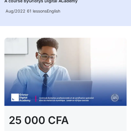
A course by
Griotys Digital ACademy
Aug/2022
61
lessons
English
25 000 CFA