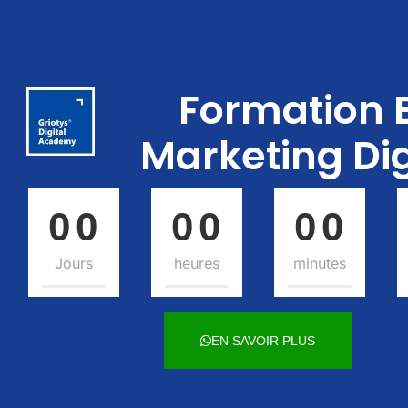
Formation 
Marketing Dig
0
0
0
0
0
0
0
0
0
0
0
0
Jours
heures
minutes
EN SAVOIR PLUS