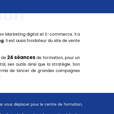
ion
en Marketing digital et E-commerce. Il a
ng
. Il est aussi fondateur du site de vente
24 séances
l de
de formation, pour un
al, ses outils ainsi que la stratégie. Son
 permis de lancer de grandes campagnes
:
as vous déplacer pour le centre de formation,