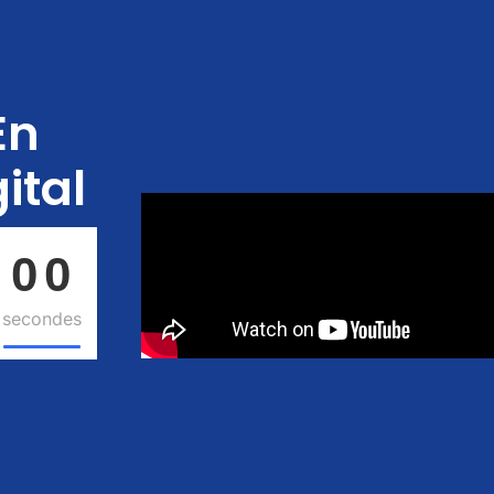
En
ital
0
0
0
0
secondes