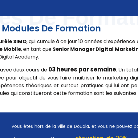
es De Format
Modules De Formation
urèle SIMO
, qui cumule à ce jour 10 années d’expérience 
 Mobile
, en tant que
Senior Manager Digital Marketi
 Digital Academy.
03 heures par semaine
avec deux cours de
. Un tota
ec pour objectif de vous faire maitriser le marketing digit
ompétences théoriques et surtout pratiques qui lui ont
dules qui constitueront cette formation sont les suivantes 
Vous êtes hors de la ville de Douala, et vous ne pouvez p