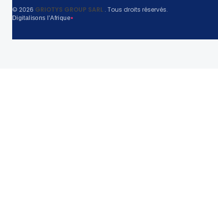
©
2026
GRIOTYS GROUP SARL
. Tous droits réservés.
Digitalisons l’Afrique
●