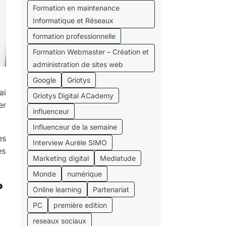
Formation en maintenance
Informatique et Réseaux
formation professionnelle
Formation Webmaster – Création et
administration de sites web
Google
Griotys
ai
Griotys Digital ACademy
er
influenceur
Influenceur de la semaine
ès
Interview Aurèle SIMO
es
Marketing digital
Mediatude
Monde
numérique
?
Online learning
Partenariat
PC
première edition
reseaux sociaux