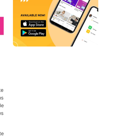
te
ns
de
es
te