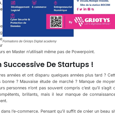
,
A
ce
ue
ng
re
Formations de Griotys Digital academy
r
ours en Master n’utilisait même pas de Powerpoint.
n Successive De Startups !
res années et ont disparu quelques années plus tard ? Cet
nt pas bonne ? Mauvaise étude de marché ? Manque de moye
rs personnes n’ont pas souvent compris c’est qu’il s’agit 
mpétents, brillants, mais il leur manque de connaissanc
ent.
dans l’e-commerce. Pensant qu’il suffit de créer un beau si