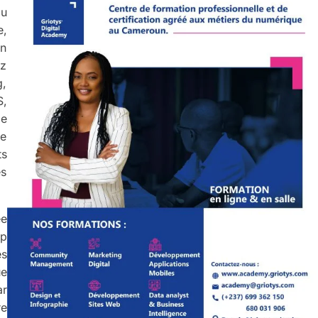
au
e,
in
ez
g,
,
le
se
ts
es
ée
up
es
ue
ar
re