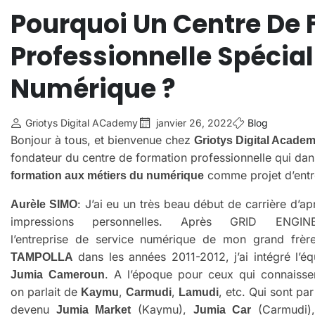
Pourquoi Un Centre De
Professionnelle Spécial
Numérique ?
Griotys Digital ACademy
janvier 26, 2022
Blog
Bonjour à tous, et bienvenue chez
Griotys Digital Acade
fondateur du centre de formation professionnelle qui dans
comme projet d’entr
formation aux métiers du numérique
: J’ai eu un très beau début de carrière d’a
Aurèle SIMO
impressions personnelles. Après GRID ENGINE
l’entreprise de service numérique de mon grand frè
dans les années 2011-2012, j’ai intégré l’é
TAMPOLLA
. A l’époque pour ceux qui connaissen
Jumia
Cameroun
on parlait de
,
,
, etc. Qui sont par
Kaymu
Carmudi
Lamudi
devenu
(Kaymu),
(Carmudi
Jumia Market
Jumia Car