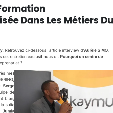
 Formation
isée Dans Les Métiers D
. Retrouvez ci-dessous l’article interview d’
,
my
Aurèle SIMO
 cet entretien exclusif nous dit
Pourquoi un centre de
eprenariat ?
près mes
ERING,
re
Serge
quipe de
t bien,
 la suite
),
Jumia