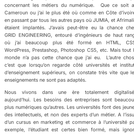
concernant les métiers du numérique. Que ce soit 
Cameroun ou j’ai le plus été où comme en Côte d’ivoir
en passant par tous les autres pays où JUMIA, et Afrimal
étaient implantés. J’avais peut-être eu la chance ch
GRID ENGINEERING, entouré d’ingénieurs de haut ran
où j’ai beaucoup plus été formé en HTML, CSS
WordPress, Prestashop, Photoshop CS5, etc. Mais tout 
monde n’a pas cette chance que j’ai eu. L’autre cho
c’est que lorsqu’on regarde côté universités et institu
d’enseignement supérieurs, on constate très vite que l
enseignements ne sont pas adaptés.
Nous vivons dans une ère totalement digitalis
aujourd’hui. Les besoins des entreprises sont beauco
plus numériques qu’autres. Les universités font des jeun
des intellectuels, et non des experts d’un métier. A l’iss
d’un cursus en marketing et commerce à l’université p
exemple, l’étudiant est certes bien formé, mais igno