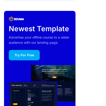
Newest Template
Advertise your offline course to a wider
audience with our landing page.
Try For Free