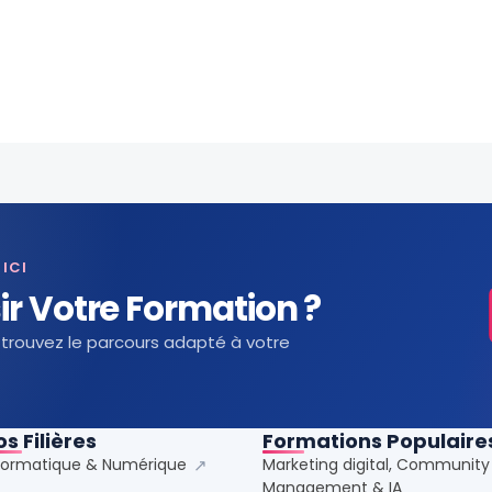
ICI
ir Votre Formation ?
trouvez le parcours adapté à votre
os Filières
Formations Populaire
formatique & Numérique
↗
Marketing digital, Community
Management & IA