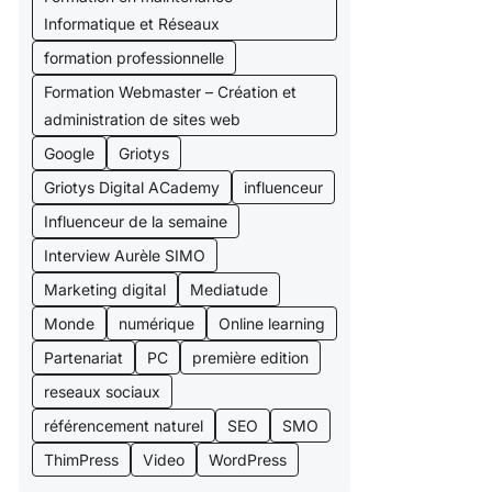
Informatique et Réseaux
formation professionnelle
Formation Webmaster – Création et
administration de sites web
Google
Griotys
Griotys Digital ACademy
influenceur
Influenceur de la semaine
Interview Aurèle SIMO
Marketing digital
Mediatude
Monde
numérique
Online learning
Partenariat
PC
première edition
reseaux sociaux
référencement naturel
SEO
SMO
ThimPress
Video
WordPress