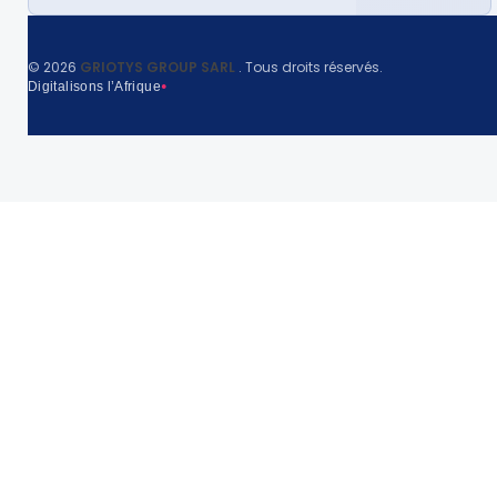
©
2026
GRIOTYS GROUP SARL
. Tous droits réservés.
Digitalisons l’Afrique
●