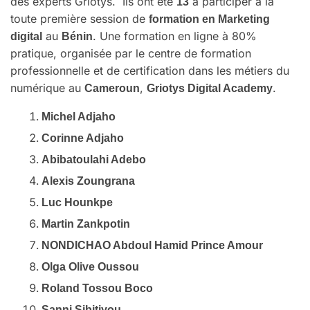
des experts Griotys. Ils ont été
à participer à la
13
toute première session de
formation en Marketing
au
. Une formation en ligne à 80%
digital
Bénin
pratique, organisée par le centre de formation
professionnelle et de certification dans les métiers du
numérique au
,
.
Cameroun
Griotys Digital Academy
Michel Adjaho
Corinne Adjaho
Abibatoulahi Adebo
Alexis Zoungrana
Luc Hounkpe
Martin Zankpotin
NONDICHAO Abdoul Hamid Prince Amour
Olga Olive Oussou
Roland Tossou Boco
Sanni Sibitiyou