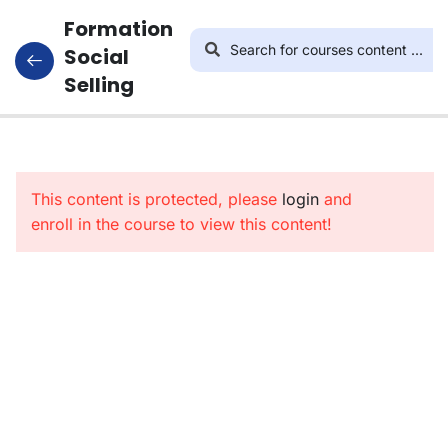
Formation
Social
Selling
4
L’art De
Vendre
This content is protected, please
Sur Les
login
and
enroll in the course to view this content!
Réseaux
Sociaux
8
Utiliser
Canva
Pour
Optimiser
La