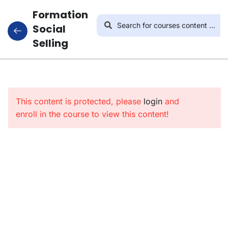
Formation
Social
Selling
4
L’art De
Vendre
This content is protected, please
Sur Les
login
and
enroll in the course to view this content!
Réseaux
Sociaux
8
Utiliser
Canva
Pour
Optimiser
La