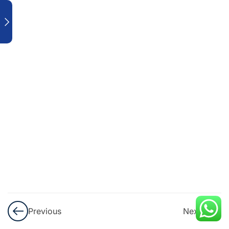
Qualité
De Ses
Visuels
De Vente
18
Vendre En
Ligne
Avec
WhatsApp
Business
Sponsoriser
sur
Facebook &
Instagram
Previous
Next