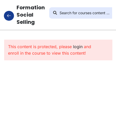
Formation
Social
Selling
4
L’art De
Vendre
This content is protected, please
Sur Les
login
and
enroll in the course to view this content!
Réseaux
Sociaux
8
Utiliser
Canva
Pour
Optimiser
La
Qualité