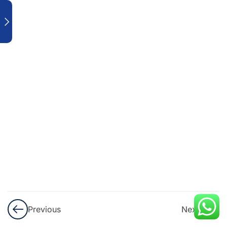
De Ses
Visuels
De Vente
18
Vendre En
Ligne
Avec
WhatsApp
Business
9
Social
Selling
Avec
Facebook
Previous
Next
Et
Instagram