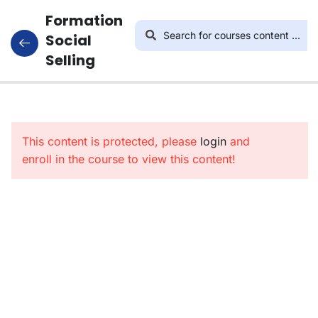
Formation
Social
Selling
4
L’art De
Vendre
This content is protected, please
Sur Les
login
and
enroll in the course to view this content!
Réseaux
Sociaux
8
Utiliser
Canva
Pour
Optimiser
La